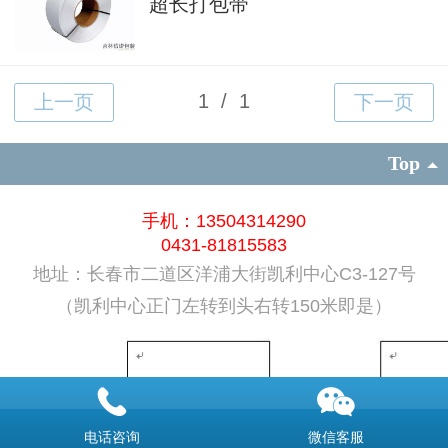
超长打包带
Top
手机：13504314290
0431-81815583
地址：长春市二道区洋浦大街凯利中心C3-127号
（凯利中心正门左转到头右转150米即是）
电话咨询
微信客服