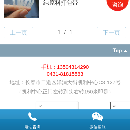
纯原料打包带
Top
手机：13504314290
0431-81815583
地址：长春市二道区洋浦大街凯利中心C3-127号
（凯利中心正门左转到头右转150米即是）
电话咨询
微信客服