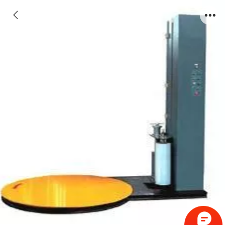
【信诺机械】XN1650F预拉伸缠绕机