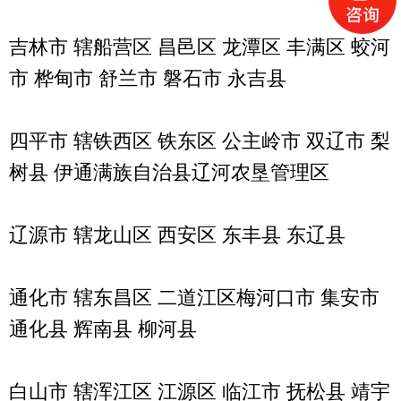
吉林市 辖船营区 昌邑区 龙潭区 丰满区 蛟河
市 桦甸市 舒兰市 磐石市 永吉县
四平市 辖铁西区 铁东区
公主岭市
双辽市 梨
树县
伊通满族自治县
辽河农垦管理区
辽源市 辖龙山区 西安区 东丰县 东辽县
通化市 辖东昌区
二道江区
梅河口市
集安市
通化县 辉南县 柳河县
白山市 辖浑江区 江源区 临江市 抚松县 靖宇